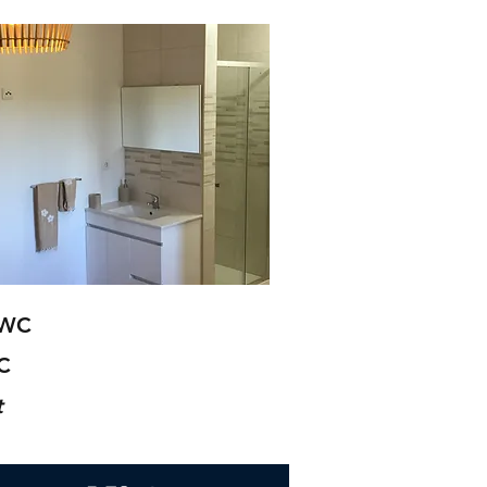
 WC
WC
t