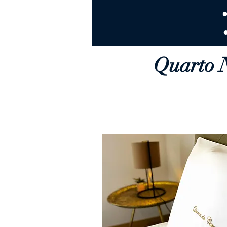
●
Quarto N