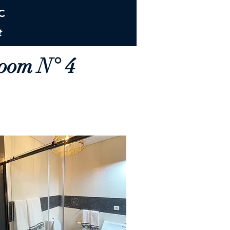
WC
t
room N° 4