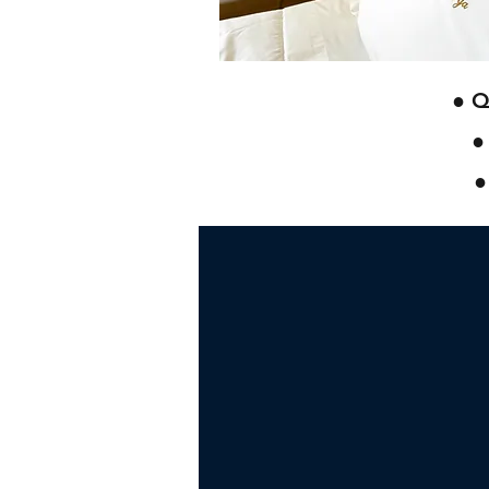
● Q
●