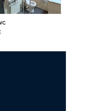
 WC
C
t