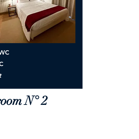
 WC
WC
t
room N° 2