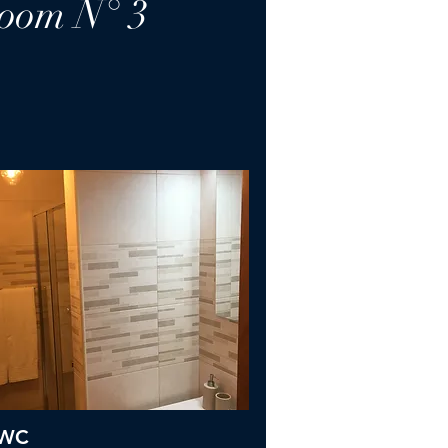
room N° 3
 WC